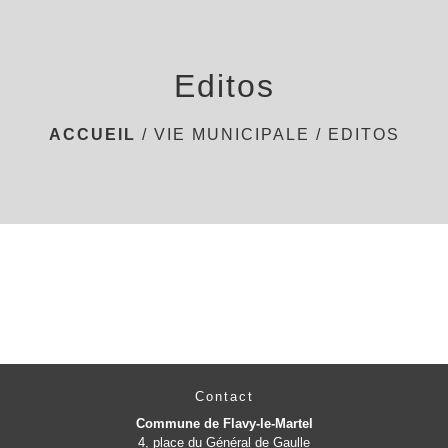
menu
Editos
ACCUEIL
/
VIE MUNICIPALE
/
EDITOS
Contact
Commune de Flavy-le-Martel
4, place du Général de Gaulle