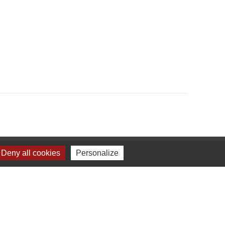
Deny all cookies
Personalize
l
e
CE