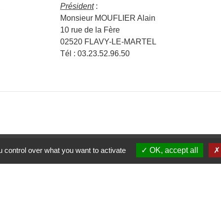
Président
:
Monsieur MOUFLIER Alain
10 rue de la Fère
02520 FLAVY-LE-MARTEL
Tél : 03.23.52.96.50
Contact
 control over what you want to activate
OK, accept all
Commune de Flavy-le-Marte
4, place du Général de Gaull
02520 Flavy-le-Martel - FRAN
+33 3 23 52 50 37