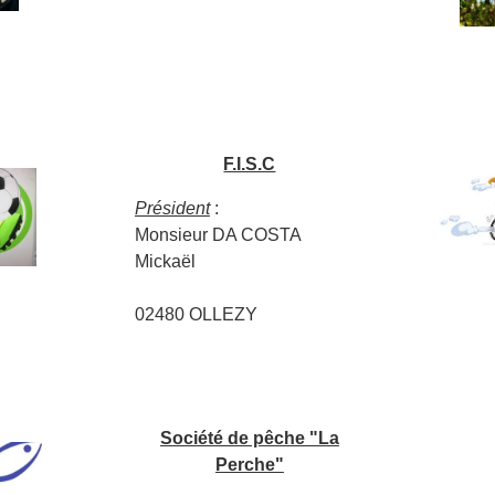
F.I.S.C
Président
:
Monsieur DA COSTA
Mickaël
02480 OLLEZY
Société de pêche "La
Perche"