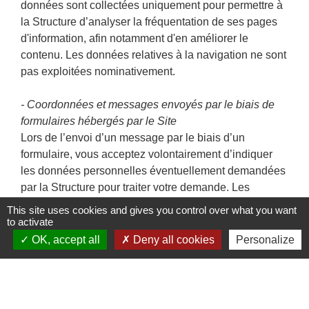
données sont collectées uniquement pour permettre à
la Structure d’analyser la fréquentation de ses pages
d'information, afin notamment d'en améliorer le
contenu. Les données relatives à la navigation ne sont
pas exploitées nominativement.
- Coordonnées et messages envoyés par le biais de
formulaires hébergés par le Site
Lors de l’envoi d’un message par le biais d’un
formulaire, vous acceptez volontairement d’indiquer
les données personnelles éventuellement demandées
par la Structure pour traiter votre demande. Les
informations ainsi recueillies ne servent qu’à traiter
This site uses cookies and gives you control over what you want
votre demande. Ces informations collectées ne feront
to activate
l’objet d’aucune cession à des tiers ni d’aucun autre
OK, accept all
Deny all cookies
Personalize
traitement de la part de la Structure.
- Inscription à la Newsletter
Pour recevoir les lettres d’informations électroniques